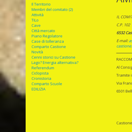
Il Territorio
Membri del comitato (2)
Attività
IL COMI
TiLo
C.P
Cave
Città mercato
6532 Cas
Piano Regolatore
E-mail:
a
Case di tolleranza
castione
Comparto Castione
________
Novità
Cenni storici su Castione
RACCOM
Lago? Energia alternativa?
Al Consig
Referendum
Ciclopista
Tramite i
Cronistoria
Via Fran
Comparto Scuole
EDILIZIA
6501 Bel
Castione