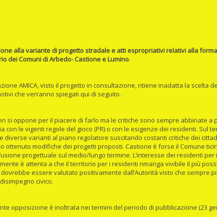
ne alla variante di progetto stradale e atti espropriativi relativi alla form
torio dei Comuni di Arbedo- Castione e Lumino
.
zione AMICA, visto il progetto in consultazione, ritiene inadatta la scelta d
otivi che verranno spiegati qui di seguito.
n si oppone per il piacere di farlo ma le critiche sono sempre abbinate a
ia con le vigenti regole del gioco (PR) o con le esigenze dei residenti. Sul te
e diverse varianti al piano regolatore suscitando costanti critiche dei citt
 o ottenuto modifiche dei progetti proposti. Castione è forse il Comune tici
usione progettuale sul medio/lungo termine. L’interesse dei residenti per i
ente è attenta a che il territorio per i residenti rimanga vivibile il più po
 dovrebbe essere valutato positivamente dall’Autorità visto che sempre più
 disimpegno civico.
nte opposizione è inoltrata nei termini del periodo di pubblicazione (23 ge