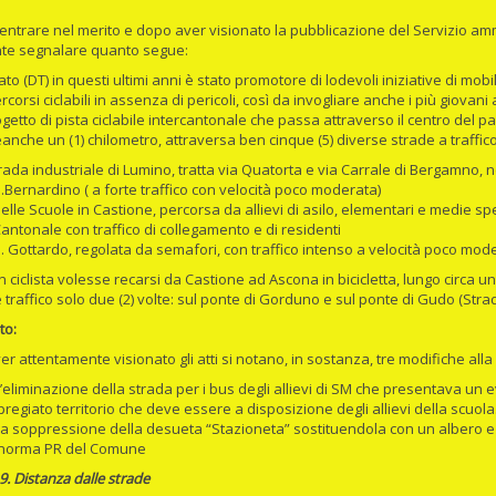
 entrare nel merito e dopo aver visionato la pubblicazione del Servizio amm
te segnalare quanto segue:
tato (DT) in questi ultimi anni è stato promotore di lodevoli iniziative di mo
ercorsi ciclabili in assenza di pericoli, così da invogliare anche i più giovani
rogetto di pista ciclabile intercantonale che passa attraverso il centro del
eanche un (1) chilometro, attraversa ben cinque (5) diverse strade a traffi
trada industriale di Lumino, tratta via Quatorta e via Carrale di Bergamno,
S.Bernardino ( a forte traffico con velocità poco moderata)
delle Scuole in Castione, percorsa da allievi di asilo, elementari e medie 
Cantonale con traffico di collegamento e di residenti
S. Gottardo, regolata da semafori, con traffico intenso a velocità poco mod
n ciclista volesse recarsi da Castione ad Ascona in bicicletta, lungo circa 
e traffico solo due (2) volte: sul ponte di Gorduno e sul ponte di Gudo (Str
to:
r attentamente visionato gli atti si notano, in sostanza, tre modifiche all
l’eliminazione della strada per i bus degli allievi di SM che presentava un e
pregiato territorio che deve essere a disposizione degli allievi della scuola
la soppressione della desueta “Stazioneta” sostituendola con un albero e
norma PR del Comune
 9. Distanza dalle strade