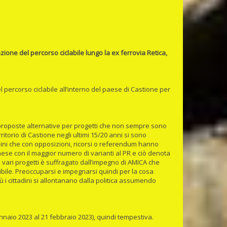
azione del percorso ciclabile lungo la ex ferrovia Retica,
el percorso ciclabile all’interno del paese di Castione per
 proposte alternative per progetti che non sempre sono
rritorio di Castione negli ultimi 15/20 anni si sono
adini che con opposizioni, ricorsi o referendum hanno
nese con il maggior numero di varianti al PR e ciò denota
 vari progetti è suffragato dall’impegno di AMICA che
ssibile. Preoccuparsi e impegnarsi quindi per la cosa
 i cittadini si allontanano dalla politica assumendo
nnaio 2023 al 21 febbraio 2023), quindi tempestiva.