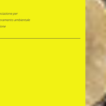
ociazione per
bientale
e
_________________________________________________________