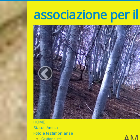
associazione per i
<
HOME
Statuti Amica
Foto e testimonianze
AM
Castione est