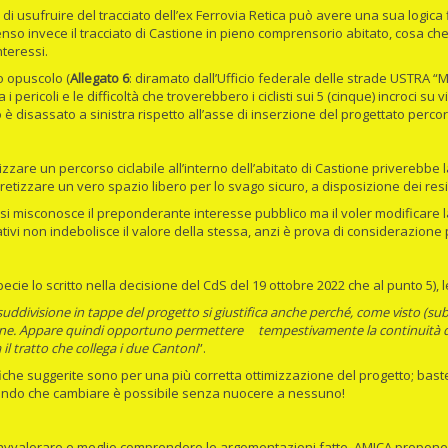
 di usufruire del tracciato dell’ex Ferrovia Retica può avere una sua logica 
nso invece il tracciato di Castione in pieno comprensorio abitato, cosa c
interessi.
to opuscolo (
Allegato 6
: diramato dall’Ufficio federale delle strade USTRA “M
i pericoli e le difficoltà che troverebbero i ciclisti sui 5 (cinque) incroci s
è disassato a sinistra rispetto all’asse di inserzione del progettato percors
izzare un percorso ciclabile all’interno dell’abitato di Castione priverebb
retizzare un vero spazio libero per lo svago sicuro, a disposizione dei resid
si misconosce il preponderante interesse pubblico ma il voler modificare la 
ativi non indebolisce il valore della stessa, anzi è prova di considerazione 
pecie lo scritto nella decisione del CdS del 19 ottobre 2022 che al punto 5), 
suddivisione in tappe del progetto si giustifica anche perché, come visto (sub 1)
ne. Appare quindi opportuno permettere tempestivamente la continuità del
 il tratto che collega i due Cantoni
”.
iche suggerite sono per una più corretta ottimizzazione del progetto; bast
ndo che cambiare è possibile senza nuocere a nessuno!
avvalorare e meglio comprendere le argomentazioni fatte, AMICA propone 