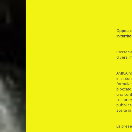
Opposizio
in terri
L’Associa
diversi m
AMICA no
in sinton
formulat
bloccato
una conf
costantem
pubblica
scelte di
La prese