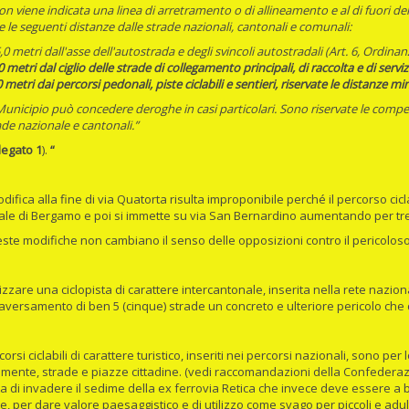
n viene indicata una linea di arretramento o di allineamento e al di fuori dell
e le seguenti distanze dalle strade nazionali, cantonali e comunali:
,0 metri dall'asse dell'autostrada e degli svincoli autostradali (Art. 6, Ordinan
0 metri dal ciglio delle strade di collegamento principali, di raccolta e di ser
0 metri dai percorsi pedonali, piste ciclabili e sentieri, riservate le distanze mi
cipio può concedere deroghe in casi particolari. Sono riservate le compete
ade nazionale e cantonali.”
legato 1
).
“
odifica alla fine di via Quatorta risulta improponibile perché il percorso cic
ale di Bergamo e poi si immette su via San Bernardino aumentando per tre 
odifiche non cambiano il senso delle opposizioni contro il pericoloso 
izzare una ciclopista di carattere intercantonale, inserita nella rete nazi
traversamento di ben 5 (cinque) strade un concreto e ulteriore pericolo che
rcorsi ciclabili di carattere turistico, inseriti nei percorsi nazionali, sono pe
ilmente, strade e piazze cittadine. (vedi raccomandazioni della Confedera
ta di invadere il sedime della ex ferrovia Retica che invece deve essere 
le, per dare valore paesaggistico e di utilizzo come svago per piccoli e adu