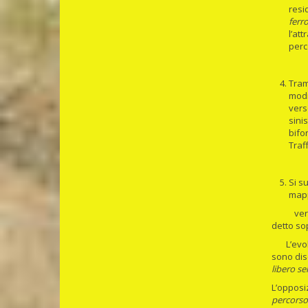
resi
ferr
l’at
perco
Tram
modi
vers
sini
bifo
Traf
Si s
mapp
verso il
detto so
L’evoluzi
sono disc
libero s
L’opposiz
percorso 