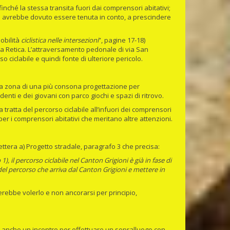
finché la stessa transita fuori dai comprensori abitativi;
he avrebbe dovuto essere tenuta in conto, a prescindere
obilità
ciclistica nelle intersezioni
”, pagine 17-18)
u via Retica. L’attraversamento pedonale di via San
o ciclabile e quindi fonte di ulteriore pericolo.
e la zona di una più consona progettazione per
enti e dei giovani con parco giochi e spazi di ritrovo.
tratta del percorso ciclabile all’infuori dei comprensori
per i comprensori abitativi che meritano altre attenzioni.
lettera a) Progetto stradale, paragrafo 3 che precisa:
, il percorso ciclabile nel Canton Grigioni è già in fase di
 percorso che arriva dal Canton Grigioni e mettere in
erebbe volerlo e non ancorarsi per principio,
anche un incontro per effettuare un sopralluogo con