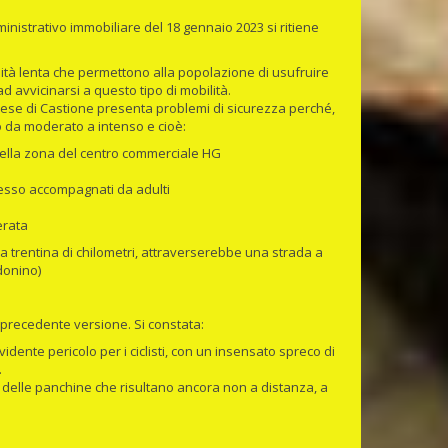
inistrativo immobiliare del 18 gennaio 2023 si ritiene
bilità lenta che permettono alla popolazione di usufruire
 ad avvicinarsi a questo tipo di mobilità.
 paese di Castione presenta problemi di sicurezza perché,
co da moderato a intenso e cioè:
 nella zona del centro commerciale HG
spesso accompagnati da adulti
erata
una trentina di chilometri, attraverserebbe una strada a
adonino)
a precedente versione. Si constata:
vidente pericolo per i ciclisti, con un insensato spreco di
.
 delle panchine che risultano ancora non a distanza, a