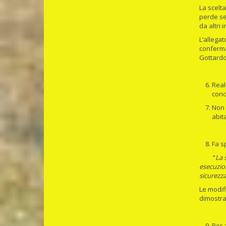
La scelta
perde se
da altri 
L’allega
conferma 
Gottardo 
Real
conc
Non 
abit
Fa s
“
La 
esecuzio
sicurezza
Le modif
dimostra
Per 