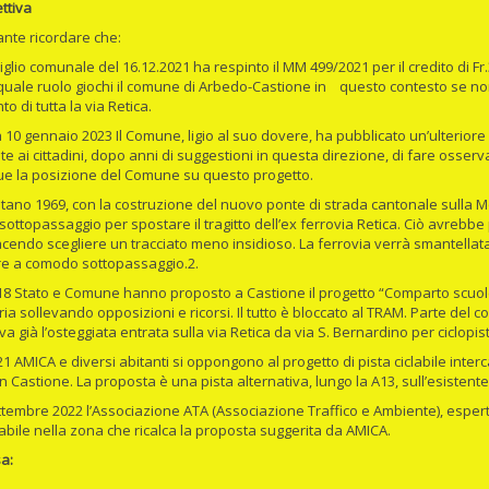
ttiva
ante ricordare che:
siglio comunale del 16.12.2021 ha respinto il MM 499/2021 per il credito di Fr
quale ruolo giochi il comune di Arbedo-Castione in questo contesto se no
to di tutta la via Retica.
ta 10 gennaio 2023 Il Comune, ligio al suo dovere, ha pubblicato un’ulterio
te ai cittadini, dopo anni di suggestioni in questa direzione, di fare osse
 la posizione del Comune su questo progetto.
ontano 1969, con la costruzione del nuovo ponte di strada cantonale sulla M
ottopassaggio per spostare il tragitto dell’ex ferrovia Retica. Ciò avrebbe
cendo scegliere un tracciato meno insidioso. La ferrovia verrà smantellata
re a comodo sottopassaggio.2.
018 Stato e Comune hanno proposto a Castione il progetto “Comparto scuole
ia sollevando opposizioni e ricorsi. Il tutto è bloccato al TRAM. Parte del c
 già l’osteggiata entrata sulla via Retica da via S. Bernardino per ciclopist
021 AMICA e diversi abitanti si oppongono al progetto di pista ciclabile int
n Castione. La proposta è una pista alternativa, lungo la A13, sull’esistent
ettembre 2022 l’Associazione ATA (Associazione Traffico e Ambiente), esperta 
clabile nella zona che ricalca la proposta suggerita da AMICA.
a: