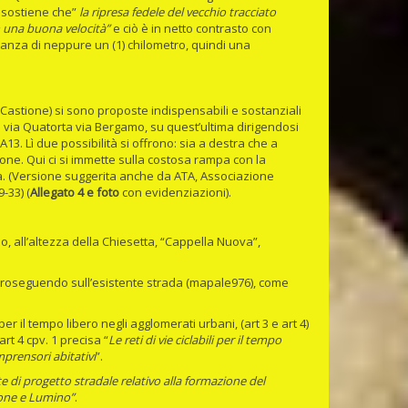
i sostiene che”
la ripresa fedele del vecchio tracciato
n una buona velocità”
e ciò è in netto contrasto con
stanza di neppure un (1) chilometro, quindi una
Castione) si sono proposte indispensabili e sostanziali
ne via Quatorta via Bergamo, su quest’ultima dirigendosi
13. Lì due possibilità si offrono: sia a destra che a
stione. Qui ci si immette sulla costosa rampa con la
ca. (Versione suggerita anche da ATA, Associazione
-33) (
Allegato 4 e foto
con evidenziazioni).
o, all’altezza della Chiesetta, “Cappella Nuova”,
oseguendo sull’esistente strada (mapale976), come
per il tempo libero negli agglomerati urbani, (art 3 e art 4)
art 4 cpv. 1 precisa “
Le reti di vie ciclabili per il tempo
prensori abitativi
”.
e di progetto stradale relativo alla formazione del
tione e Lumino”
.