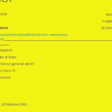
TATO
Ass
. 102 il miglioramento am
tione
di Castion
ssociazione.amica@hotmail.com
–
www.amica-
.ch
_
_______________________________________________________________________
_______
ANDATA
lio di Stato
 Servizi generali del DT
co Zorzi 13
linzona
, 20 febbraio 2023