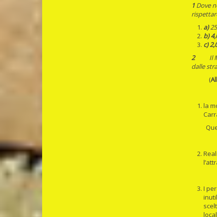
1
Dove no
rispettar
a)
25
b)
4,
c) 2,
2
Il Muni
dalle str
(
Al
la m
Carr
Queste m
Real
l’at
I pe
inut
scel
loca