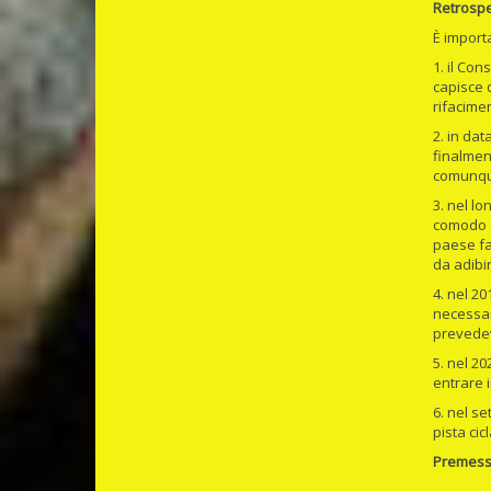
Retrospe
È import
1. il Con
capisce 
rifacimen
2. in da
finalmen
comunque
3. nel l
comodo s
paese fa
da adibi
4. nel 2
necessar
prevedeva
5. nel 2
entrare i
6. nel s
pista ci
Premess