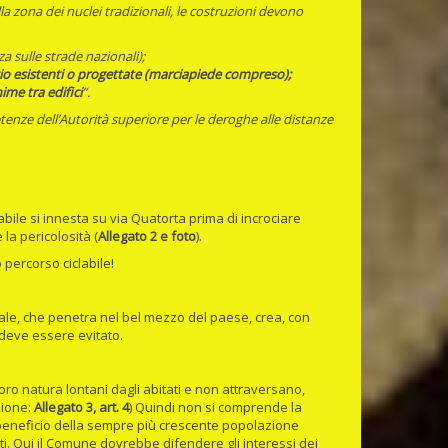
a zona dei nuclei tradizionali, le costruzioni devono
za sulle strade nazionali);
vizio esistenti o progettate (marciapiede compreso);
nime tra edifici
”.
nze dell’Autorità superiore per le deroghe alle distanze
labile si innesta su via Quatorta prima di incrociare
la pericolosità (
Allegato
2 e foto
).
percorso ciclabile!
onale, che penetra nel bel mezzo del paese, crea, con
 deve essere evitato.
r loro natura lontani dagli abitati e non attraversano,
zione:
Allegato 3, art. 4
) Quindi non si comprende la
a beneficio della sempre più crescente popolazione
lti. Qui il Comune dovrebbe difendere gli interessi dei