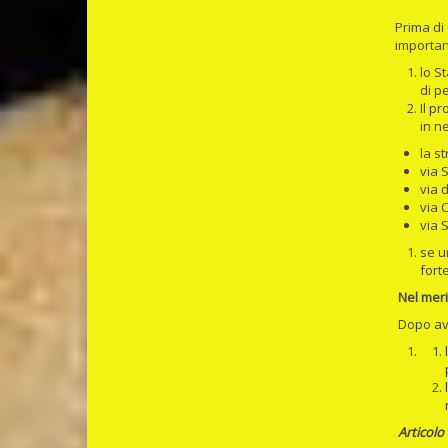
Prima di
importan
lo S
di p
Il p
in n
la s
via 
via 
via 
via 
se u
fort
Nel meri
Dopo ave
Articolo