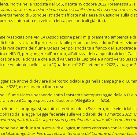
denti. Inoltre nella risposta del CdS, datata 19 ottobre 2022, (premessa 2) s
oviario e la sua conversione in una pista ciclabile che può essere percorsa co
traversamento di 5 (cinque) strade trafficate nel Paese di Castione sulla di
rrenza interrotta e a velocità lenta per i pericoli già citati.
ite l’Associazione AMICA (Associazione per il miglioramento ambientale di 
fiche del tracciato. Il percorso ciclabile proposto devia, dopo l’intersezio
o la riva destra del fiume Moesa per poi snodarsi a fianco dell’autostrada A
stra dell’A13, per giungere all’incrocio, all’altezza del campo di calcio di Ca
rcazione sulla dorsale che a sud va verso la Capitale e a nord verso Bias
fico e Ambiente, nello studio “Quaderno n° 21”, settembre 2022, a pagine 29
uggerisce anche di deviare il percorso ciclabile già nella campagna di Lumin
ale 928°, direzionando il percorso
 fiume Moesa passando sotto l’esistente sottopassaggio della A13 e pr
pra, verso il Campo sportivo di Castione. (
Allegato 5 foto)
.
one e il propagarsi, su tutto il territorio della Svizzera, delle vie ciclabili 
iplinati dalla legge “Legge federale sulle vie ciclabili del 18 marzo 2022”. L’
ervono soprattutto allo svago e sono generalmente situate all’esterno dei com
ione ha quindi una sua attualità e logica, in netto contrasto con la “
Variant
ciclabile lungo la ex Ferrovia retica in territorio del Comune di Arbedo-Cas